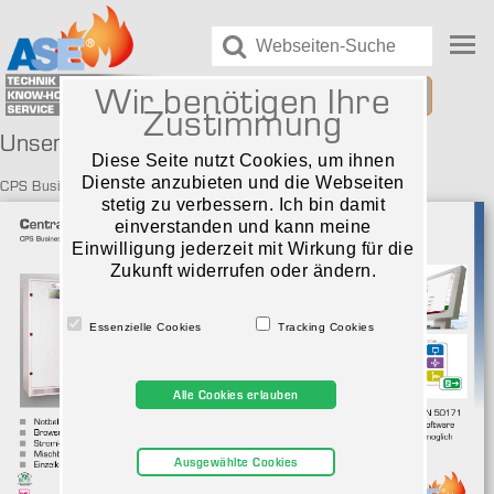
Wir benötigen Ihre
Leuchtensuche
Zustimmung
Unsere Prospekte für Sie zum Download
Diese Seite nutzt Cookies, um ihnen
Dienste anzubieten und die Webseiten
CPS Business
CPS DALI/Setlon
stetig zu verbessern. Ich bin damit
einverstanden und kann meine
Einwilligung jederzeit mit Wirkung für die
Zukunft widerrufen oder ändern.
Essenzielle Cookies
Tracking Cookies
Alle Cookies erlauben
Ausgewählte Cookies