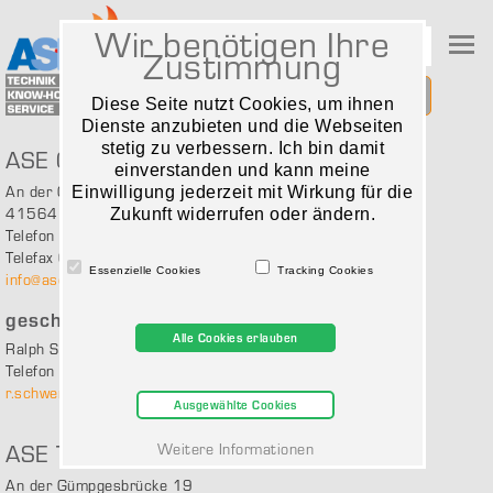
Wir benötigen Ihre
Zustimmung
Leuchtensuche
Diese Seite nutzt Cookies, um ihnen
Dienste anzubieten und die Webseiten
stetig zu verbessern. Ich bin damit
ASE GmbH
einverstanden und kann meine
An der Gümpgesbrücke 19
Einwilligung jederzeit mit Wirkung für die
41564 Kaarst
Zukunft widerrufen oder ändern.
Telefon 02131 / 40 213 0
Telefax 02131 / 40 213 77
Essenzielle Cookies
Tracking Cookies
info@ase-kaarst.de
geschäftsführender Gesellschafter
Alle Cookies erlauben
Ralph Schwerdtfeger
Telefon 02131 / 40 213 60
r.schwerdtfeger@ase-kaarst.de
Ausgewählte Cookies
ASE Technik GmbH
Weitere Informationen
An der Gümpgesbrücke 19