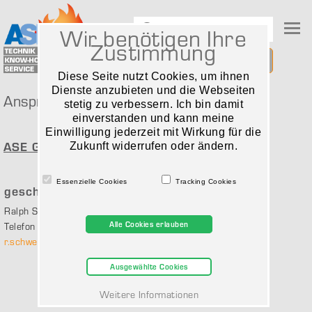
Wir benötigen Ihre
Zustimmung
Leuchtensuche
Diese Seite nutzt Cookies, um ihnen
Dienste anzubieten und die Webseiten
Ansprechpartner im Hause ASE
stetig zu verbessern. Ich bin damit
einverstanden und kann meine
Einwilligung jederzeit mit Wirkung für die
ASE GmbH
Zukunft widerrufen oder ändern.
Essenzielle Cookies
Tracking Cookies
geschäftsführender Gesellschafter
Ralph Schwerdtfeger
Alle Cookies erlauben
Telefon 02131 / 40 213 60
r.schwerdtfeger@ase-kaarst.de
Ausgewählte Cookies
Weitere Informationen