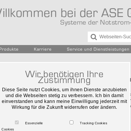
illkommen bei der ASE
Systeme der Notstrom-
 Produkte
Karriere
Service und Dienstleistungen
Das volle Programm in
Wir benötigen Ihre
Zustimmung
Erstklassige Technik für I
Anforderungen
Diese Seite nutzt Cookies, um ihnen Dienste anzubieten
ASE bietet Ihnen ausschließlich Tec
und die Webseiten stetig zu verbessern. Ich bin damit
Bei Installation und Betrieb solch
einverstanden und kann meine Einwilligung jederzeit mit
gelten eine Vielzahl von Normen un
Wirkung für die Zukunft widerrufen oder ändern.
beraten Sie gerne!
Zentralbatterieanlagen
Essenzielle
Tracking Cookies
LPS Low Power Supply Systeme
Cookies